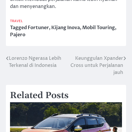
dan menyenangkan.
TRAVEL
Tagged
Fortuner
,
Kijang Inova
,
Mobil Touring
,
Pajero
Lorenzo Ngerasa Lebih
Keunggulan Xpander
Navigasi
Terkenal di Indonesia
Cross untuk Perjalanan
pos
jauh
Related Posts