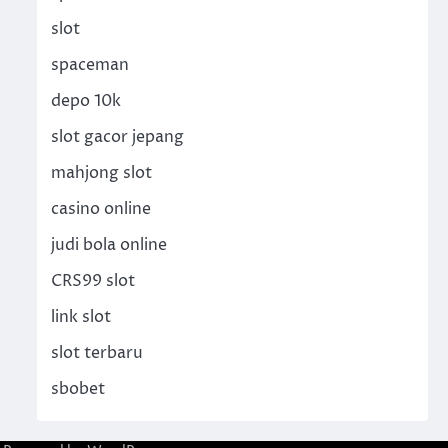
slot
spaceman
depo 10k
slot gacor jepang
mahjong slot
casino online
judi bola online
CRS99 slot
link slot
slot terbaru
sbobet