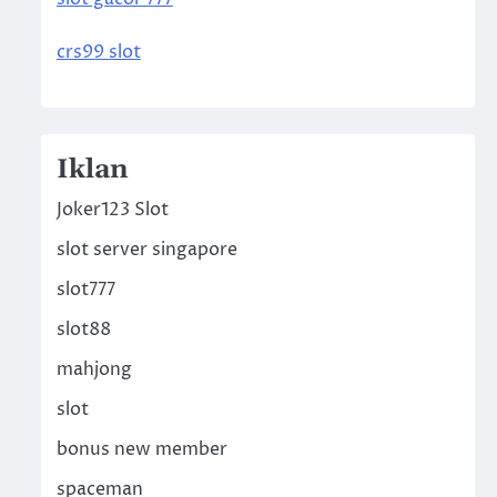
crs99 slot
Iklan
Joker123 Slot
slot server singapore
slot777
slot88
mahjong
slot
bonus new member
spaceman