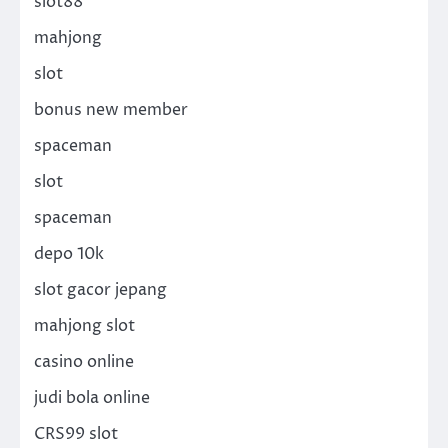
slot88
mahjong
slot
bonus new member
spaceman
slot
spaceman
depo 10k
slot gacor jepang
mahjong slot
casino online
judi bola online
CRS99 slot