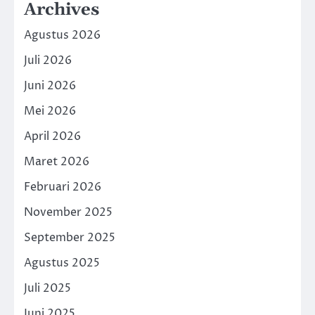
Archives
Agustus 2026
Juli 2026
Juni 2026
Mei 2026
April 2026
Maret 2026
Februari 2026
November 2025
September 2025
Agustus 2025
Juli 2025
Juni 2025