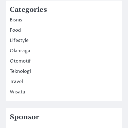
Categories
Bisnis
Food
Lifestyle
Olahraga
Otomotif
Teknologi
Travel
Wisata
Sponsor