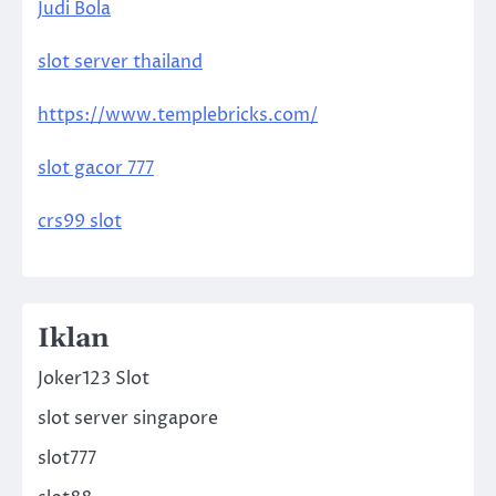
Judi Bola
slot server thailand
https://www.templebricks.com/
slot gacor 777
crs99 slot
Iklan
Joker123 Slot
slot server singapore
slot777