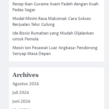
Resep Ikan Gurame Asam Padeh dengan Kuah
Pedas Segar
Modal Minim Rasa Maksimal: Cara Sukses
Berjualan Telur Gulung
Ide Bisnis Rumahan yang Mudah Dijalankan
untuk Pemula
Mesin Ion Pesawat Luar Angkasa: Pendorong
Senyap Masa Depan
Archives
Agustus 2026
Juli 2026
Juni 2026