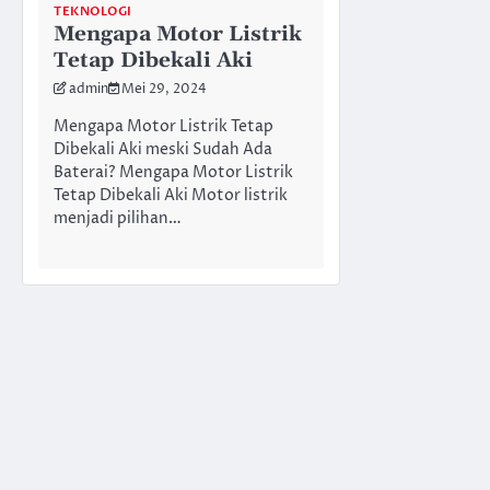
TEKNOLOGI
Mengapa Motor Listrik
Tetap Dibekali Aki
admin
Mei 29, 2024
Mengapa Motor Listrik Tetap
Dibekali Aki meski Sudah Ada
Baterai? Mengapa Motor Listrik
Tetap Dibekali Aki Motor listrik
menjadi pilihan…