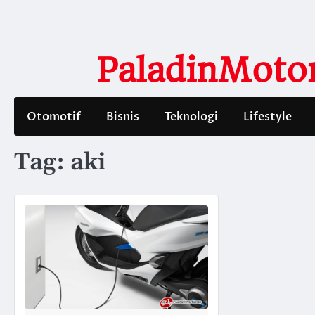
Skip
to
content
PaladinMotor
Otomotif
Bisnis
Teknologi
Lifestyle
Tag:
aki