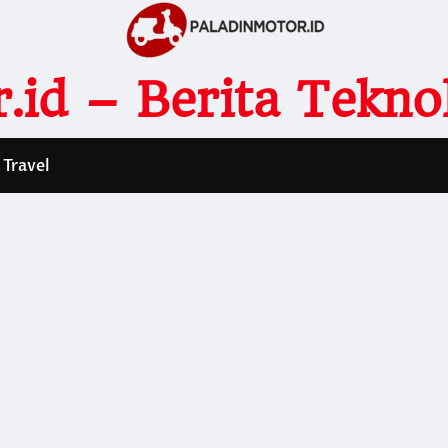
.id – Berita Tekno
Travel