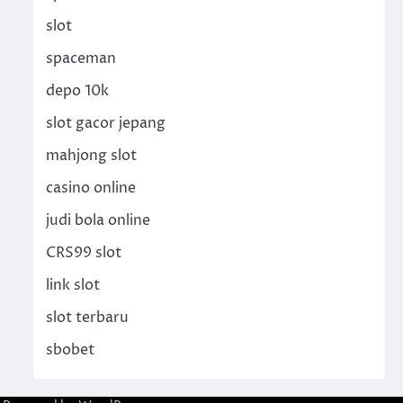
slot
spaceman
depo 10k
slot gacor jepang
mahjong slot
casino online
judi bola online
CRS99 slot
link slot
slot terbaru
sbobet